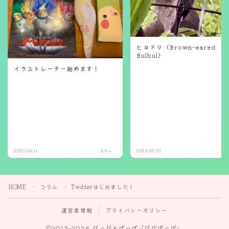
ヒヨドリ（Brown-eared
Bulbul）
イラストレーター始めます！
2020.04.11
コラム
2023.08.26
コ
HOME
コラム
Twitterはじめました！
＞
＞
運営者情報
プライバシーポリシー
2013–2026 ぴっぴとぽっぽ「ぴぴぽっぽ」