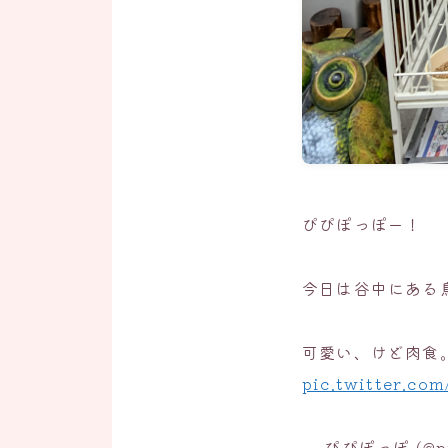
ぴぴぽっぽー！
今日は谷中にある
可愛い、けど肉食
pic.twitter.co
— ぴぴぽっぽ (@pi