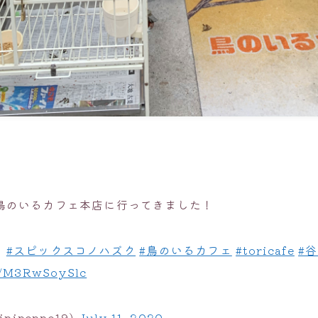
鳥のいるカフェ本店に行ってきました！
。
#スピックスコノハズク
#鳥のいるカフェ
#toricafe
#
m/M3RwSoySlc
pipoppo19)
July 11, 2020