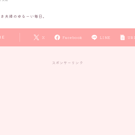
好き夫婦のゆるーい毎日。
RE
X
Facebook
LINE
UR
スポンサーリンク