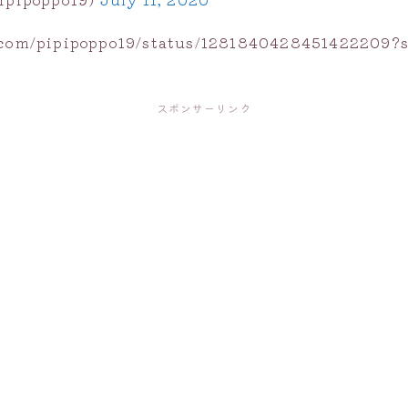
r.com/pipipoppo19/status/1281840428451422209?
スポンサーリンク