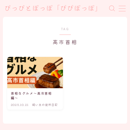
ぴっぴとぽっぽ「ぴぴぽっぽ」
TAG
高市首相
首相なグルメ〜高市首相
編〜
2025.10.21
飼い主の徒然日記