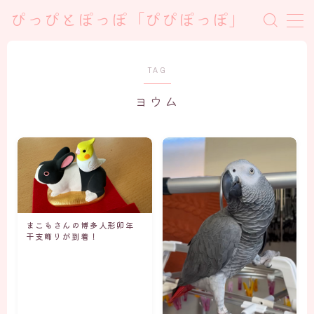
ぴっぴとぽっぽ「ぴぴぽっぽ」
TAG
ヨウム
まこもさんの博多人形卯年
干支飾りが到着！