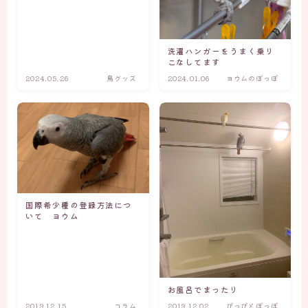
洗濯ハンガーをうまく乗り
こなしてます
2024.05.26
鳥グッズ
2024.01.06
ヨウムのぽっぽ
国際希少種の登録方法につ
いて ヨウム
お風呂でまったり
2019.12.15
コラム
2019.12.02
ぴっぴとぽっぽ