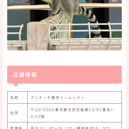
店舗情報
名称
アニタッチ東京ドームシティ
〒112-0004 東京都文京区後楽1-3-61 黄色い
住所
ビル1階
営業時
平日 10：30~19：00（最終受付18：30）