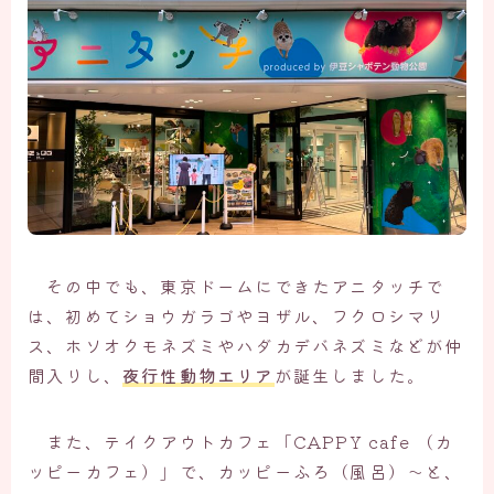
その中でも、東京ドームにできたアニタッチで
は、初めてショウガラゴやヨザル、フクロシマリ
ス、ホソオクモネズミやハダカデバネズミなどが仲
間入りし、
夜行性動物エリア
が誕生しました。
また、テイクアウトカフェ「CAPPY cafe （カ
ッピーカフェ）」で、カッピーふろ（風呂）～と、