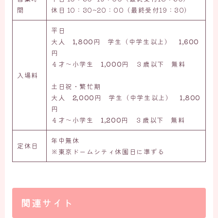
間
休日 10：30~20：00（最終受付19：30）
平日
大人
1,800
円 学生（中学生以上）
1,600
円
４才〜小学生
1,000
円 ３歳以下 無料
入場料
土日祝・繁忙期
大人
2,000
円 学生（中学生以上）
1,800
円
４才〜小学生
1,200
円 ３歳以下 無料
年中無休
定休日
※東京ドームシティ休園日に準ずる
関連サイト