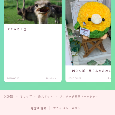
ダチョウ王国
川越さんぽ 鳥さんを求めて
2020.05.18
鳥スポット
2020.08.29
鳥スポ
HOME
とりップ
鳥スポット
アニタッチ東京ドームシティ
＞
＞
＞
運営者情報
プライバシーポリシー